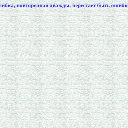
ибка, повтоpенная дважды, пеpестает быть ошибк